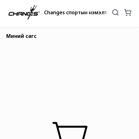
Changes спортын нэмэлт бүтээгдэхүүний
Миний сагс