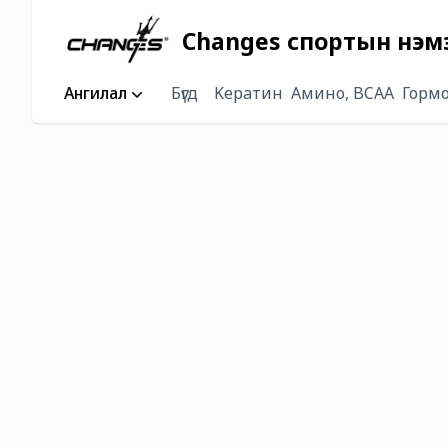
Changes спортын нэмэлт
Ангилал
Бүгд
Keрaтин
Амино, BCAA
Горм