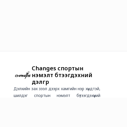
Changes спортын
нэмэлт бүтээгдэхүүний
дэлгүүр
Дэлхийн зах зээл дээрх хамгийн нэр хүндтэй,
шилдэг спортын нэмэлт бүтээгдэхүүний
брендүүдийг албан ёсны эрхтэйгээр
худалдаалж байна.