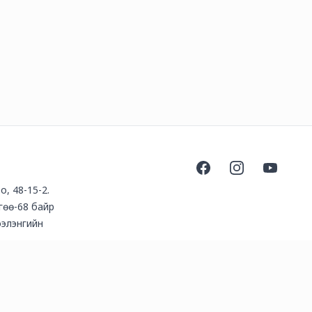
Facebook
Instagram
YouTube
о, 48-15-2.
гөө-68 байр
ээлэнгийн