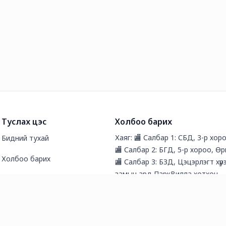
Туслах цэс
Холбоо барих
Хаяг: 🏬 Салбар 1: СБД, 3-р хоро
Бидний тухай
🏬 Салбар 2: БГД, 5-р хороо, Өр
Холбоо барих
🏬 Салбар 3: БЗД, Цэцэрлэгт хүр
замын ард ПаркВилла хотхон
Түгээмэл асуултууд
Утас: 77447733
Нийтлэл
И-мэйл хаяг: