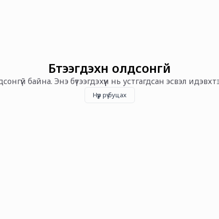
Бүтээгдэхүүн олдсонгүй
олдсонгүй байна. Энэ бүтээгдэхүүн нь устгагдсан эсвэл идэвх
Нүүр рүү буцах