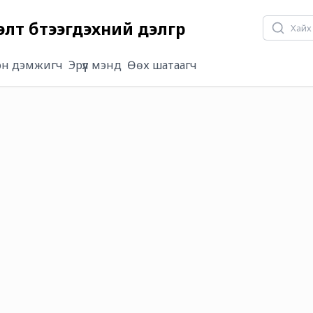
 бүтээгдэхүүний дэлгүүр
он дэмжигч
Эрүүл мэнд
Өөх шатаагч